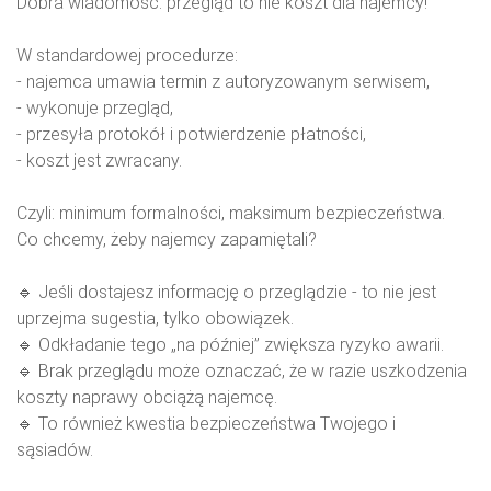
Dobra wiadomość: przegląd to nie koszt dla najemcy!
W standardowej procedurze:
- najemca umawia termin z autoryzowanym serwisem,
- wykonuje przegląd,
- przesyła protokół i potwierdzenie płatności,
- koszt jest zwracany.
Czyli: minimum formalności, maksimum bezpieczeństwa.
Co chcemy, żeby najemcy zapamiętali?
🔹 Jeśli dostajesz informację o przeglądzie - to nie jest
uprzejma sugestia, tylko obowiązek.
🔹 Odkładanie tego „na później” zwiększa ryzyko awarii.
🔹 Brak przeglądu może oznaczać, że w razie uszkodzenia
koszty naprawy obciążą najemcę.
🔹 To również kwestia bezpieczeństwa Twojego i
sąsiadów.