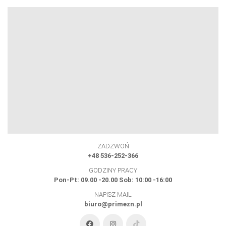
ZADZWOŃ
+48 536-252-366
GODZINY PRACY
Pon-Pt: 09.00 -20.00 Sob: 10:00 -16:00
NAPISZ MAIL
biuro@primezn.pl