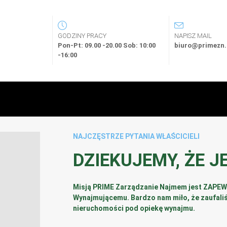
GODZINY PRACY
NAPISZ MAIL
Pon-Pt: 09.00 -20.00 Sob: 10:00
biuro@primezn.
-16:00
NAJCZĘSTRZE PYTANIA WŁAŚCICIELI
DZIEKUJEMY, ŻE J
Misją PRIME Zarządzanie Najmem jest ZAP
Wynajmującemu. Bardzo nam miło, że zaufali
nieruchomości pod opiekę wynajmu.