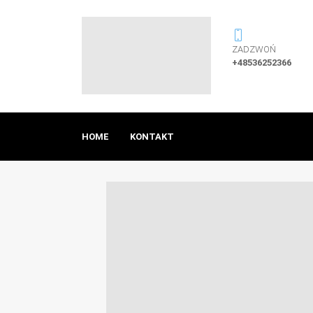
ZADZWOŃ
+48536252366
HOME
KONTAKT